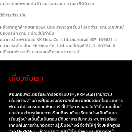
สมัครเรียนพร้อมกัน 2 ท่าน รับส่วนลดท่านละ 500 บาท
วิธีการชำระเงิน
หลังจากลูกค้าคุยตกลงและนัดหมายเวลาเรียน โปรดชำระ ตามเลขบัญชี
ของบริษัท ตาม 2 บัญชีนี้เท่านั้น
ธนาคารไทยพาณิชย์ KK Meta Co., Ltd. เลขที่บัญชี 437-109631-4
ธนาคารกสิกรไทย KK Meta Co., Ltd. เลขที่บัญชี 117-3-80394-6
หลังจากชำระแล้วโปรดส่งหลักฐานมาทางไลน์
เกี่ยวกับเรา
สอนคอมพิวเตอร์และการออกแบบ (MyKKMeta) เรามีความ
เชี่ยวชาญด้านการฝึกอบรมกราฟิกดีไซน์ มัลติมีเดียดีไซน์ และการ
พัฒนาโปรแกรมคอมพิวเตอร์ ที่ได้รับการยอมรับให้เป็นสอนชั้นนำ
ของไทย ด้วยรูปแบบการเรียนที่ครบถ้วน เรียนอย่างเป็นกันเอง
เรียนรู้อย่างเป็นขั้นเป็นตอน มีทีมอาจารย์มากประสบการณ์และ
เทคนิคในการถ่ายทอดความรู้เป็นอย่างดี จึงทำให้ผู้ที่จบหลักสูตร
จาก MyKKMeta มีความรู้ความเข้าใจในเนื้อหา และสามารถนำ