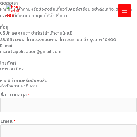
Skip
ติดต่อเรา
to
หากท่านมีคำถามหรือข้อสงสัยเกี่ยวกับคอร์สเรียน อย่าลังเลที่จะติดต่อหา
content
เรา เรามีทีมงานคอยดูแลให้คำปรึกษา
ที่อยู่
บริษัท เคเค เมตา จำกัด (สำนักงานใหญ่)
83/66 ถ.พญาไท แขวงถนนพญาไท เขตราชเทวี กรุงเทพ 10400
E-mail
marut.application@gmail.com
โทรศัพท์
0952471187
หากมีคำถามหรือข้อสงสัย
ส่งข้อความหาทีมงาน
ชื่อ - นามสกุล
*
Email
*